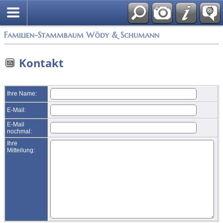
*German/Deutsch
Familien-Stammbaum Wödy & Schumann
Kontakt
Ihre Name:
E-Mail:
E-Mail
nochmal:
Ihre
Mitteilung: